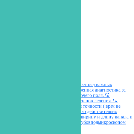
Дек 23
Open
siti_dent