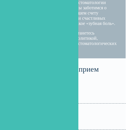
Рад приветствовать Вас на сайте стоматологии
«Сити-Дент»! Уже более 14 лет мы заботимся о
здоровье своих пациентов. На нашем счету
огромное количество довольных и счастливых
клиентов, которые забыли, что такое «зубная боль».
Обратившись к нам, вы точно останетесь
удовлетворены нашей ценовой политикой,
отличным сервисом и качеством стоматологических
услуг!
Записаться на прием