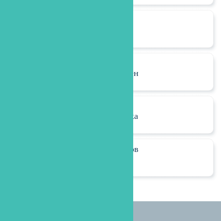
Ортодонтия
Лечение дёсен
Гигиена и
профилактика
Лечение зубов
во сне