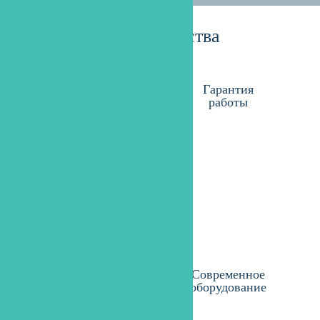
Преимущества
Безопасное
Гарантия
лечение
работы
Высококвалифицированн
ые
Современное
специалисты
оборудование