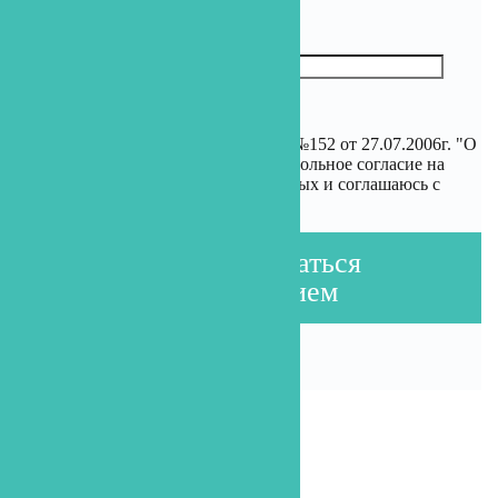
В соответствии с требованиями ФЗ №152 от 27.07.2006г. "О
персональных данных" я даю добровольное согласие на
обработку своих персональных данных и соглашаюсь с
Политикой конфиденциальности
Записаться
на прием