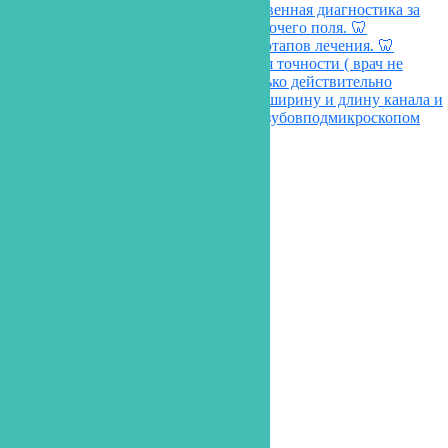
siti_dent
View