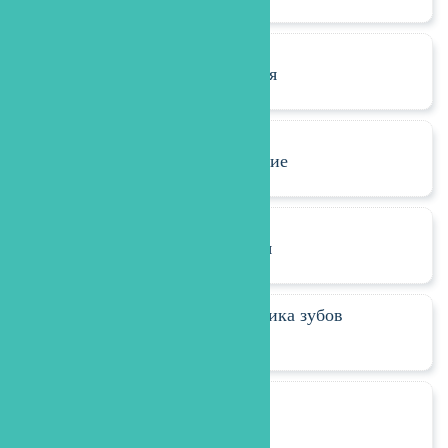
Имплантация
Протезирование
Реставрация
Отбеливание и эстетика зубов
Хирургия