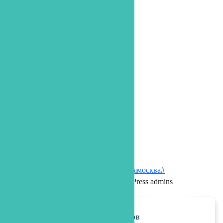
Сен 11
Open
Стоматологиямосква#
This error message is only visible to WordPress admins
Лечение зубов