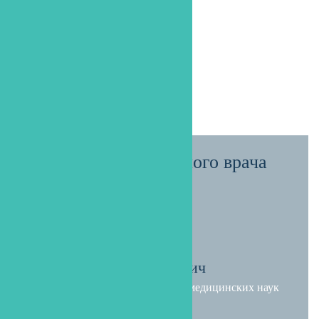
Обращение главного врача
Валуев Денис Алексеевич
врач-терапевт, хирург, кандидат медицинских наук