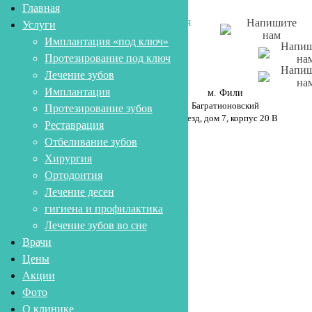
Главная
стоматология
Напишите
Услуги
нам
Имплантация «под ключ»
Напиш
Протезирование под ключ
на
Напиш
Лечение зубов
на
Имплантация
м. Фили
8 (499) 394-77-76
Багратионовский
Протезирование зубов
8 (800) 500-42-81
проезд, дом 7, корпус 20 В
Реставрация
Заказать звонок
Отбеливание зубов
Хирургия
siti_dent
Ортодонтия
Лечение десен
View
гигиена и профилактика
Лечение зубов во сне
Врачи
Цены
Акции
Фото
О клинике