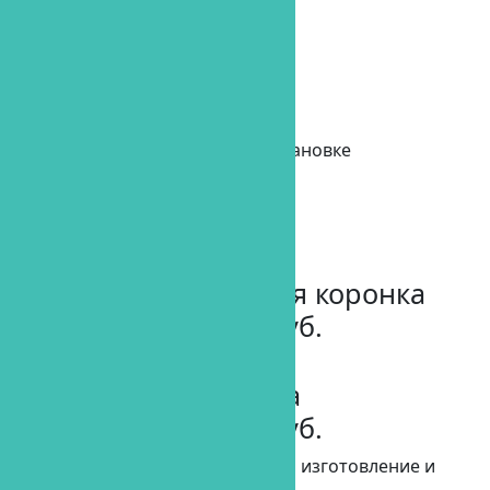
Цена: 17 500 руб.
Цена включает в себя:
Консультация и снимок
План лечения
Анестезия
Имплантат и операция по установке
Формирователь десны
Коронка на имплант
Металлокерамическая коронка
на имплант -14 500 руб.
Циркониевая коронка
на имплант -18 000 руб.
Цена включает: абатмент, слепок , изготовление и