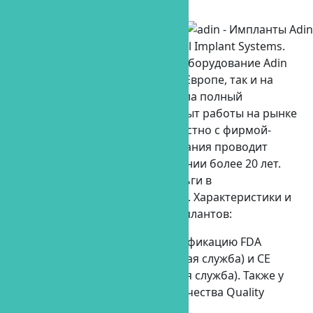
фиксация
Эти импланты производит
израильская компания Adin Dental Implant Systems.
Импланты и стоматологическое оборудование Adin
пользуется популярностью как в Европе, так и на
территории СНГ. Компания прошла полный
сертификационный контроль. Опыт работы на рынке
имплантов — более 30 лет. Совместно с фирмой-
партнером эта израильская компания проводит
установки имплантов на протяжении более 20 лет.
Также компания инвестирует деньги в
стоматологические исследования. Характеристики и
основные преимущества этих имплантов:
Импланты Adin прошли сертификацию FDA
(американская государственная служба) и СЕ
(европейская государственная служба). Также у
компании есть сертификат качества Quality
Assurance.