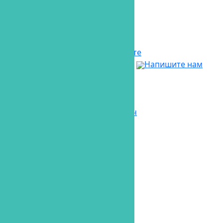
проезд, дом 7, корпус 20 В
Напишите нам
Мы в соц. сетях
Напишите нам
Напишите нам
Напишите нам
Главная
Услуги
Имплантация «под ключ»
Протезирование под ключ
Лечение зубов
Имплантация
Протезирование зубов
Реставрация
Отбеливание зубов
Хирургия
Ортодонтия
Лечение десен
гигиена и профилактика