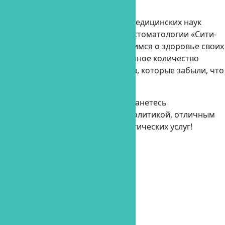
Валуев Денис Алексеевич
врач-терапевт, хирург, кандидат медицинских наук
Рад приветствовать Вас на сайте стоматологии «Сити-
Дент»! Уже более 14 лет мы заботимся о здоровье своих
пациентов. На нашем счету огромное количество
довольных и счастливых клиентов, которые забыли, что
такое «зубная боль».
Обратившись к нам, вы точно останетесь
удовлетворены нашей ценовой политикой, отличным
сервисом и качеством стоматологических услуг!
Записаться на прием
Записаться
на прием