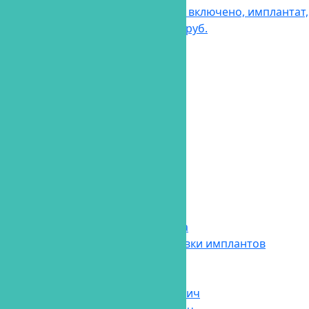
Имплантация «Под ключ», все включено, имплантат,
коронка, работа врача. 33000 руб.
Калькулятор
Калькулятор Шаг 3
Калькулятор, шаг 2
Отправить заявку
Карусель тест
Контакты
Кредит и рассрочка
Налоговый вычет
О клинике
Оплата онлайн
Ортодонтия
Ярош Анастасия Игоревна
Рассчитать стоимость установки имплантов
Стоматологи
Валуев Денис Алексеевич
Арестов Дмитрий Сергеевич