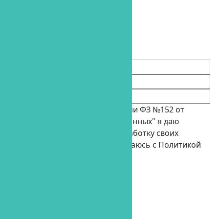
8 (800) 500-42-81
9:00 - 21:00, ежедневно
Записаться на прием
В соответствии с требованиями ФЗ №152 от
27.07.2006г. "О персональных данных" я даю
добровольное согласие на обработку своих
персональных данных и соглашаюсь с Политикой
конфиденциальности
Записаться
на прием