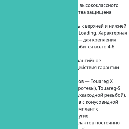
Импланты изготавливается из высококлассного
титана. Технология производства защищена
патентом.
Импланты Adin можно крепить к верхней и нижней
челюсти по методу Immediate Loading. Характерная
особенность данного метода — для крепления
мостовидных протезов понадобится всего 4-6
имплантов.
Компания выдает талон на гарантийное
обслуживание протеза. Срок действия гарантии
пожизненный.
Несколько примеров имплантов — Touareg X
(конические спиралевидные протезы), Touareg-S
(окончательный имплант с двухзаходной резьбой),
One (имплант малого диаметра с конусовидной
сердцевиной), Swell (прямой имплант с
параллельными гранями) и другие.
Технология производства имплантов постоянно