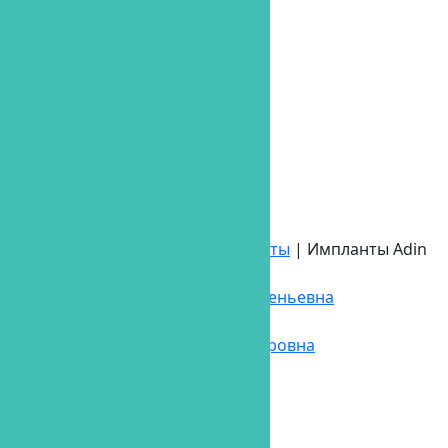
Лечение зубов во сне
Врачи
Цены
Акции
Фото
О клинике
Книга жалоб
Контакты
Оплата онлайн
Главная
|
Услуги
|
Зубные импланты
|
Импланты Adin
Администраторы
Лисицына Александра Евгеньевна
Шугаева Алена Сергеевна
Лаптева Валентина Викторовна
Акции
Гарантия на услуги
Главная страница
Жалобная книга