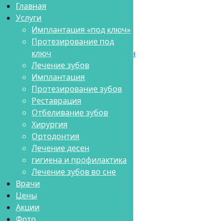
Главная
Главная
Услуги
Услуги
Имплантация «под ключ»
Имплантация «под ключ»
Протезирование под
Протезирование под ключ
ключ
Лечение зубов
Лечение зубов
Имплантация
Имплантация
Протезирование зубов
Протезирование зубов
Реставрация
Реставрация
Отбеливание зубов
Отбеливание зубов
Хирургия
Хирургия
Ортодонтия
Ортодонтия
Лечение десен
Лечение десен
гигиена и профилактика
гигиена и профилактика
Лечение зубов во сне
Лечение зубов во сне
Врачи
Врачи
Цены
Цены
Акции
Акции
Фото
Фото