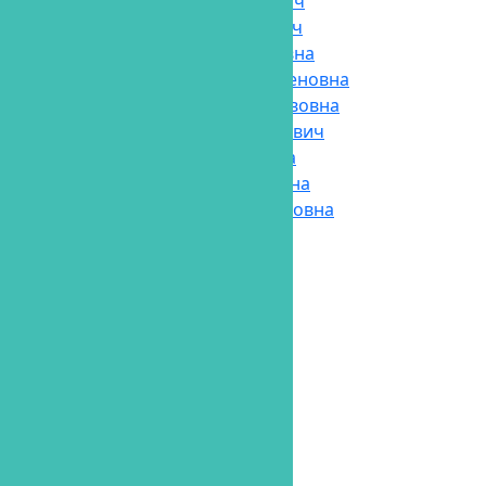
Ричманд Максим Игоревич
Кохан Аркадий Миронович
Ярбабаева Ноза Сухробовна
Багдасарьян Виолета Арсеновна
Латыпова Жанна Вячеславовна
Эльдаров Муслим Камилович
Ярош Анастасия Игоревна
Ревенко Яна Александровна
Джабарова Жанна Сердеровна
Услуги
Фотогалерея
Цены
Ассистенты
Владимир
Диана
Ева
Имплантат Adin