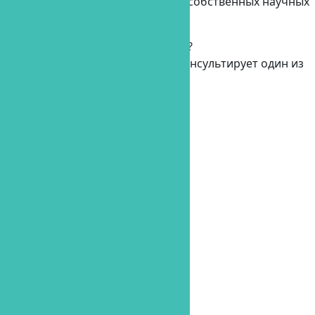
обновляется и базируется на собственных научных
трудах.
Нужна консультация стоматолога?
Позвоните и Вас бесплатно проконсультирует один из
наших специалистов!
8 (800) 500-42-81
Заказать звонок
Отзывы наших клиентов
Роман
Ольга
Екатерина
Ольга
Обращение главного врача